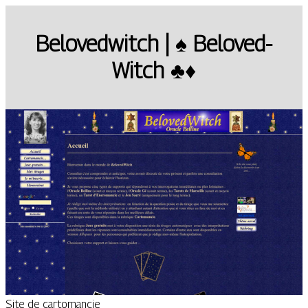
Belovedwitch | ♠ Belo­ved­
Witch ♣♦
Site de cartomancie